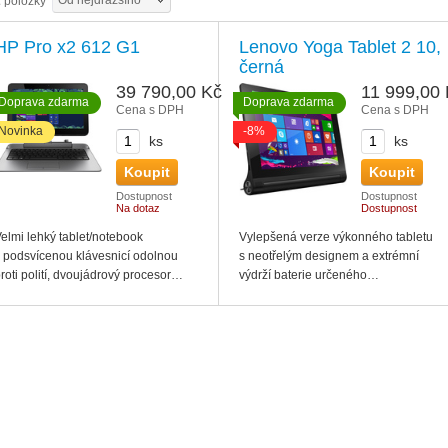
Od nejdražšího
2
položky
HP Pro x2 612 G1
Lenovo Yoga Tablet 2 10,
černá
39 790,00 Kč
11 999,00
Doprava zdarma
Doprava zdarma
Cena s DPH
Cena s DPH
Novinka
-8%
ks
ks
Dostupnost
Dostupnost
Na dotaz
Dostupnost
elmi lehký tablet/notebook
Vylepšená verze výkonného tabletu
 podsvícenou klávesnicí odolnou
s neotřelým designem a extrémní
roti polití, dvoujádrový procesor…
výdrží baterie určeného…