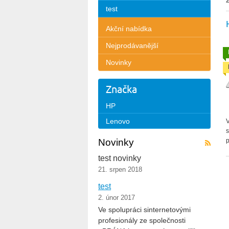
test
Akční nabídka
Nejprodávanější
Novinky
Značka
HP
Lenovo
V
s
Novinky
p
test novinky
21. srpen 2018
test
2. únor 2017
Ve spolupráci sinternetovými
profesionály ze společnosti