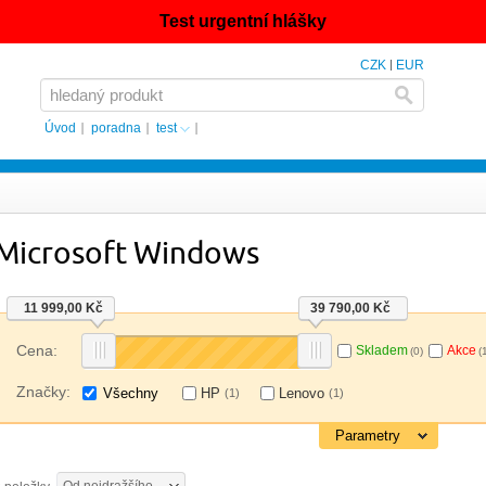
Test urgentní hlášky
CZK
EUR
Úvod
poradna
test
Microsoft Windows
11 999,00 Kč
39 790,00 Kč
Cena:
Skladem
Akce
(0)
(
Značky:
Všechny
HP
Lenovo
(1)
(1)
Parametry