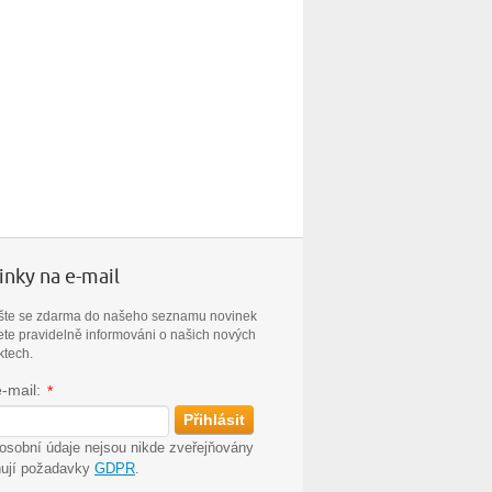
nky na e-mail
ašte se zdarma do našeho seznamu novinek
ete pravidelně informováni o našich nových
ktech.
e-mail:
*
osobní údaje nejsou nikde zveřejňovány
ňují požadavky
GDPR
.