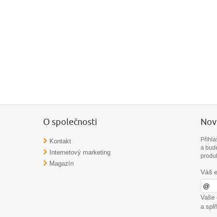
O společnosti
Novi
Přihl
Kontakt
a bud
Internetový marketing
produ
Magazín
Váš 
Vaše 
a spl