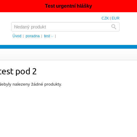
Test urgentní hlášky
CZK
EUR
Úvod
poradna
test
test pod 2
Nebyly nalezeny žádné produkty.