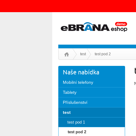
test
test pod 2
Naše nabídka
Mobilní telefony
Tablety
Příslušenství
test
test pod 1
test pod 2