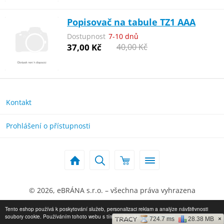
Popisovač na tabule TZ1 AAA
Dostupnost
7-10 dnů
37,00 Kč
40,00 Kč
Kontakt
Prohlášení o přístupnosti
© 2026, eBRÁNA s.r.o. – všechna práva vyhrazena
Zobrazit klasickou verzi
Tento eshop používá k poskytování služeb, personalizaci reklam a analýze návštěvnosti
soubory cookie. Používáním tohoto webu s tím souhlasíte.
Více informací
724.7 ms
28.38 MB
×