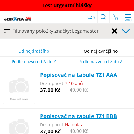
Test urgentní hlášky
CZK
MENU
Zrušit
Filtrovány položky značky: Legamaster
filtr
Od nejdražšího
Od nejlevnějšího
Podle názvu od A do Z
Podle názvu od Z do A
Popisovač na tabule TZ1 AAA
Dostupnost
7-10 dnů
37,00 Kč
40,00 Kč
Popisovač na tabule TZ1 BBB
Dostupnost
Na dotaz
37,00 Kč
40,00 Kč