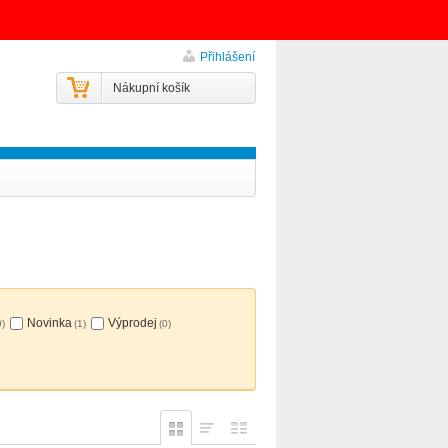
Přihlášení
Nákupní košík
Novinka
Výprodej
0)
(1)
(0)