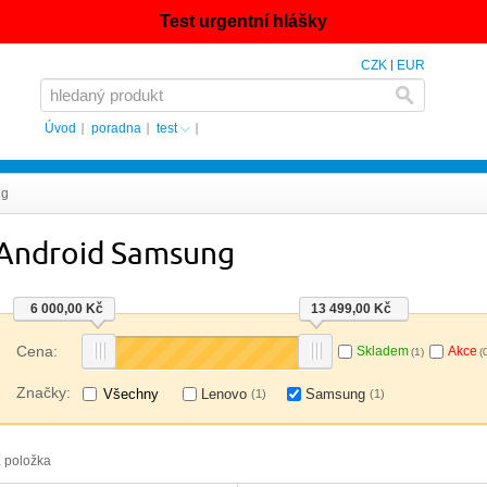
Test urgentní hlášky
CZK
EUR
Úvod
poradna
test
ng
Android Samsung
6 000,00 Kč
13 499,00 Kč
Cena:
Skladem
Akce
(1)
(
Značky:
Všechny
Lenovo
Samsung
(1)
(1)
1
položka