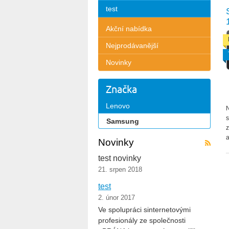
test
Akční nabídka
Nejprodávanější
Novinky
Značka
Lenovo
N
s
Samsung
z
a
Novinky
test novinky
21. srpen 2018
test
2. únor 2017
Ve spolupráci sinternetovými
profesionály ze společnosti