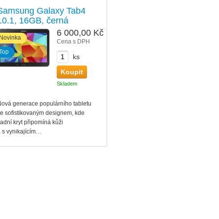
Samsung Galaxy Tab4
10.1, 16GB, černá
6 000,00 Kč
Novinka
Cena s DPH
Top
ks
Skladem
ová generace populárního tabletu
e sofistikovaným designem, kde
adní kryt připomíná kůži
 s vynikajícím…